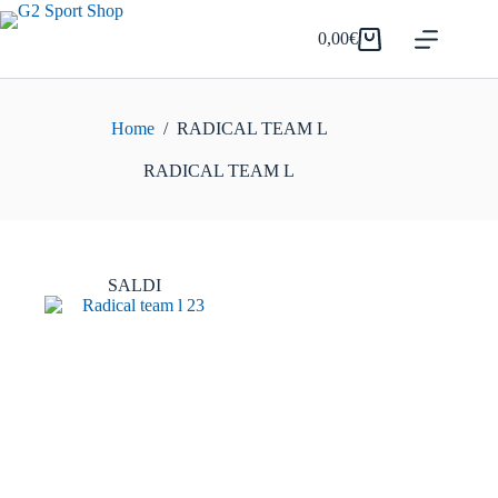
Salta
al
0,00
€
Carrello
contenuto
Home
/
RADICAL TEAM L
RADICAL TEAM L
SALDI