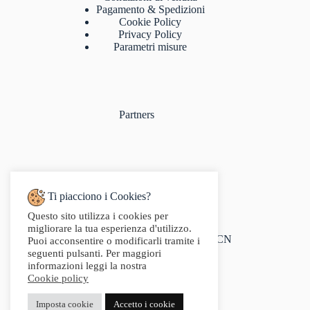
Pagamento & Spedizioni
Cookie Policy
Privacy Policy
Parametri misure
Partners
Ti piacciono i Cookies?
Questo sito utilizza i cookies per
Indirizzo:
migliorare la tua esperienza d'utilizzo.
Via Audisio, 26, 12042 Bra CN
Puoi acconsentire o modificarli tramite i
Telefono:
seguenti pulsanti. Per maggiori
0172 412 414
informazioni leggi la nostra
Email:
Cookie policy
info@g2sport.com
Fax:
Imposta cookie
Accetto i cookie