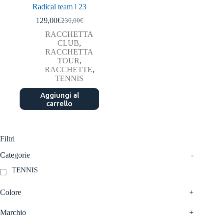
Radical team l 23
129,00
€
230,00
€
Il
Il
prezzo
prezzo
RACCHETTA
originale
attuale
CLUB
,
era:
è:
RACCHETTA
230,00€.
129,00€.
TOUR
,
RACCHETTE
,
TENNIS
Aggiungi al
carrello
Filtri
Categorie
-
TENNIS
Colore
+
Marchio
+