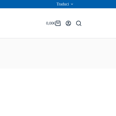
Traduci
0,00
€
Carrello