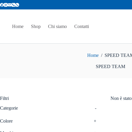
Salta
al
contenuto
Home
Shop
Chi siamo
Contatti
Home
/
SPEED TEA
SPEED TEAM
Filtri
Non è stato
Categorie
-
Colore
+