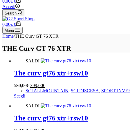
Carrello
0,00
€
0
Accedi
Search
Carrello
0,00
€
0
Menu
Home
/
THE Curv GT 76 XTR
THE Curv GT 76 XTR
SALDI
The curv gt76 xtr+rsw10
Il
Il
580,00
€
399,00
€
prezzo
prezzo
SCI ALLMOUNTAIN
,
SCI DISCESA
,
SPORT INVE
Questo
originale
attuale
Scegli
prodotto
era:
è:
SALDI
ha
580,00€.
399,00€.
più
varianti.
The curv gt76 xtr+rsw10
Le
opzioni