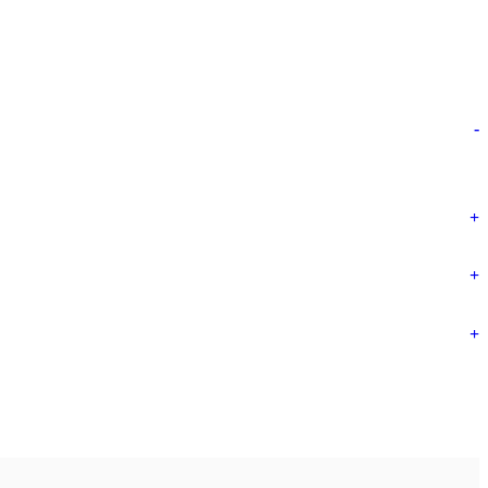
-
+
+
+