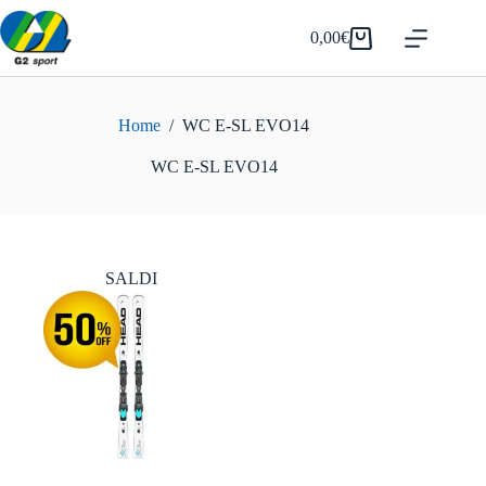
Salta
al
0,00
€
Carrello
contenuto
Home
/
WC E-SL EVO14
WC E-SL EVO14
SALDI