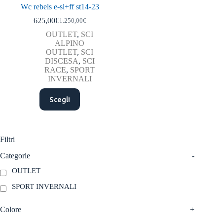
Wc rebels e-sl+ff st14-23
625,00
€
1.250,00
€
Il
Il
prezzo
prezzo
OUTLET
,
SCI
originale
attuale
ALPINO
era:
è:
OUTLET
,
SCI
1.250,00€.
625,00€.
DISCESA
,
SCI
RACE
,
SPORT
INVERNALI
Questo
Scegli
prodotto
ha
più
varianti.
Le
Filtri
opzioni
possono
Categorie
-
essere
OUTLET
scelte
nella
SPORT INVERNALI
pagina
del
prodotto
Colore
+