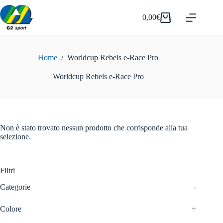
Salta
al
0,00
€
Carrello
contenuto
Home
/
Worldcup Rebels e-Race Pro
Worldcup Rebels e-Race Pro
Non è stato trovato nessun prodotto che corrisponde alla tua
selezione.
Filtri
Categorie
-
Colore
+