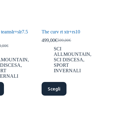
teamslr+slr7.5
The curv rt xtr+rs10
499,00
€
599,00
€
Il
Il
0,00
€
prezzo
prezzo
SCI
zzo
zzo
originale
attuale
ALLMOUNTAIN
,
ginale
uale
era:
è:
LMOUNTAIN
,
SCI DISCESA
,
:
599,00€.
499,00€.
 DISCESA
,
SPORT
,00€.
,90€.
ORT
INVERNALI
VERNALI
Questo
Scegli
prodotto
ha
più
varianti.
Le
opzioni
possono
essere
scelte