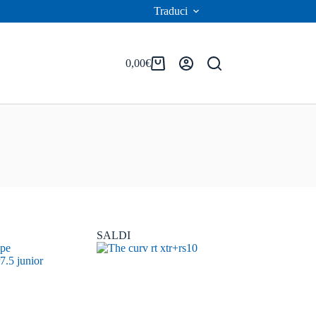
Traduci
0,00
€
Carrello
SALDI