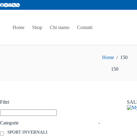
Salta
al
contenuto
Home
Shop
Chi siamo
Contatti
Home
/
150
150
Filtri
SAL
Categorie
-
SPORT INVERNALI