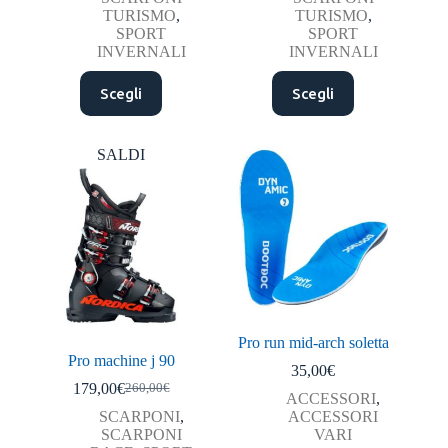
era:
è:
era:
è:
TURISMO
,
TURISMO
,
220,00€.
139,00€.
220,00€.
159,90€.
SPORT
SPORT
INVERNALI
INVERNALI
Questo
Questo
Scegli
Scegli
prodotto
prodotto
ha
ha
più
più
varianti.
varianti.
SALDI
Le
Le
opzioni
opzioni
possono
possono
essere
essere
scelte
scelte
nella
nella
pagina
pagina
del
del
prodotto
prodotto
Pro run mid-arch soletta
Pro machine j 90
35,00
€
179,00
€
260,00
€
Il
Il
ACCESSORI
,
prezzo
prezzo
SCARPONI
,
ACCESSORI
originale
attuale
SCARPONI
VARI