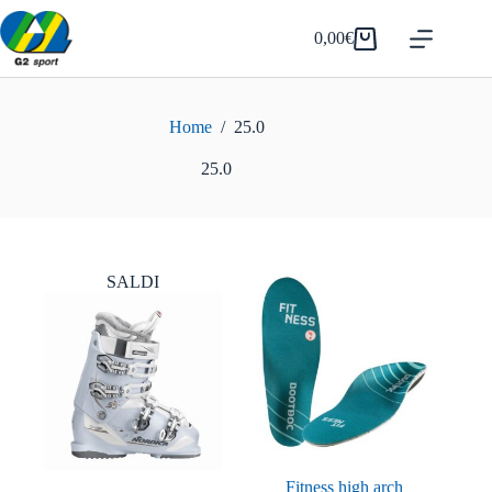
Salta
al
0,00
€
Carrello
contenuto
Home
/
25.0
25.0
SALDI
Fitness high arch