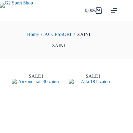
Salta
al
0,00
€
Carrello
contenuto
Home
/
ACCESSORI
/
ZAINI
ZAINI
SALDI
SALDI