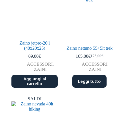
Zaino jetpro-20 l
(40x20x25)
Zaino nettuno 55+5lt trek
69,00
€
165,00
€
175,00
€
Il
Il
prezzo
prezzo
ACCESSORI
,
ACCESSORI
,
originale
attuale
ZAINI
ZAINI
era:
è:
Aggiungi al
175,00€.
165,00€.
Leggi tutto
carrello
SALDI