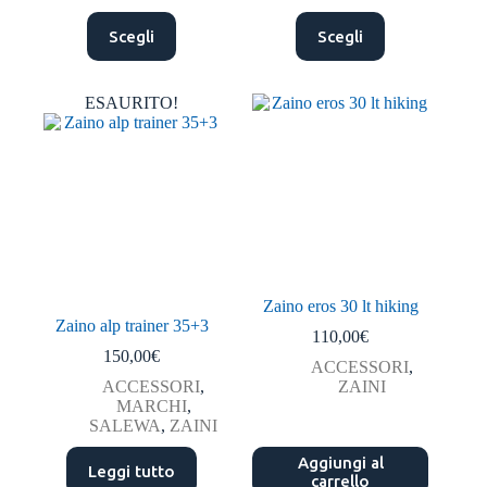
Questo
Questo
Scegli
Scegli
prodotto
prodotto
ha
ha
più
più
varianti.
varianti.
ESAURITO!
Le
Le
opzioni
opzioni
possono
possono
essere
essere
scelte
scelte
nella
nella
pagina
pagina
del
del
prodotto
prodotto
Zaino eros 30 lt hiking
Zaino alp trainer 35+3
110,00
€
150,00
€
ACCESSORI
,
ACCESSORI
,
ZAINI
MARCHI
,
SALEWA
,
ZAINI
Aggiungi al
Leggi tutto
carrello