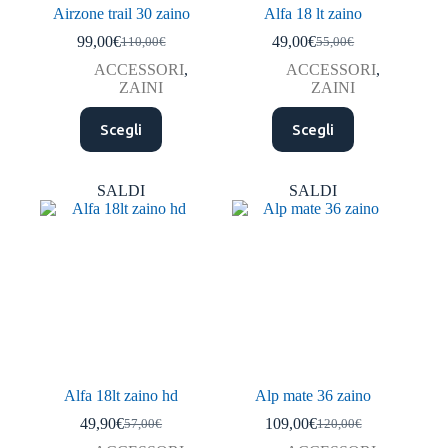
Airzone trail 30 zaino
Alfa 18 lt zaino
99,00
€
49,00
€
110,00
€
55,00
€
Il
Il
Il
Il
prezzo
prezzo
prezzo
prezzo
ACCESSORI
,
ACCESSORI
,
originale
attuale
originale
attuale
ZAINI
ZAINI
era:
è:
era:
è:
Questo
Questo
110,00€.
99,00€.
55,00€.
49,00€.
Scegli
Scegli
prodotto
prodotto
ha
ha
più
più
varianti.
varianti.
SALDI
SALDI
Le
Le
opzioni
opzioni
possono
possono
essere
essere
scelte
scelte
nella
nella
pagina
pagina
del
del
prodotto
prodotto
Alfa 18lt zaino hd
Alp mate 36 zaino
49,90
€
109,00
€
57,00
€
120,00
€
Il
Il
Il
Il