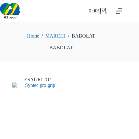
Salta
al
0,00
€
Carrello
contenuto
Home
/
MARCHI
/
BABOLAT
BABOLAT
ESAURITO!