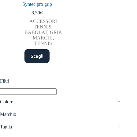
Syntec pro grip
8,50
€
ACCESSORI
TENNIS
,
BABOLAT
,
GRIP
,
MARCHI
,
TENNIS
Questo
Scegli
prodotto
ha
più
varianti.
Le
Filtri
opzioni
possono
essere
scelte
Colore
+
nella
pagina
Marchio
+
del
prodotto
Taglia
+