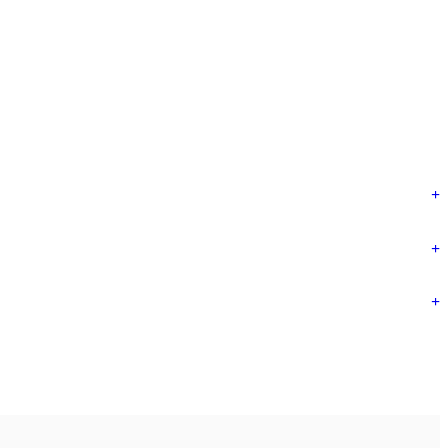
+
+
+