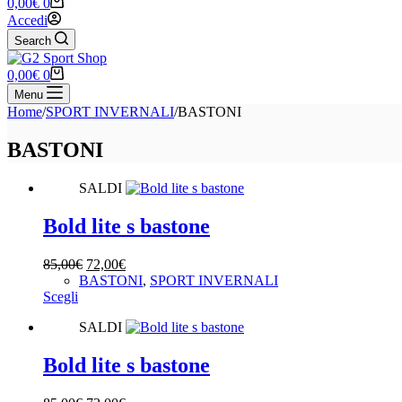
Carrello
0,00
€
0
Accedi
Search
Carrello
0,00
€
0
Menu
Home
/
SPORT INVERNALI
/
BASTONI
BASTONI
SALDI
Bold lite s bastone
Il
Il
85,00
€
72,00
€
prezzo
prezzo
BASTONI
,
SPORT INVERNALI
Questo
originale
attuale
Scegli
prodotto
era:
è:
SALDI
ha
85,00€.
72,00€.
più
varianti.
Bold lite s bastone
Le
opzioni