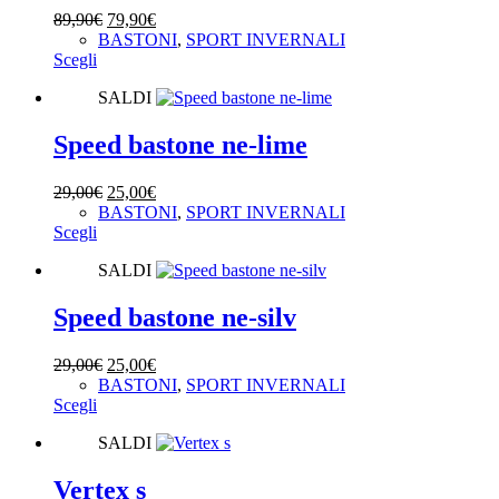
opzioni
Il
Il
89,90
€
79,90
€
possono
prezzo
prezzo
BASTONI
,
SPORT INVERNALI
essere
Questo
originale
attuale
Scegli
scelte
prodotto
era:
è:
nella
SALDI
ha
89,90€.
79,90€.
pagina
più
del
varianti.
Speed bastone ne-lime
prodotto
Le
opzioni
Il
Il
29,00
€
25,00
€
possono
prezzo
prezzo
BASTONI
,
SPORT INVERNALI
essere
Questo
originale
attuale
Scegli
scelte
prodotto
era:
è:
nella
SALDI
ha
29,00€.
25,00€.
pagina
più
del
varianti.
Speed bastone ne-silv
prodotto
Le
opzioni
Il
Il
29,00
€
25,00
€
possono
prezzo
prezzo
BASTONI
,
SPORT INVERNALI
essere
Questo
originale
attuale
Scegli
scelte
prodotto
era:
è:
nella
SALDI
ha
29,00€.
25,00€.
pagina
più
del
varianti.
Vertex s
prodotto