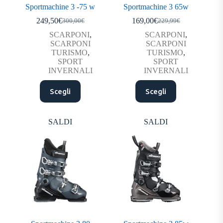
Sportmachine 3 -75 w
Sportmachine 3 65w
249,50
€
169,00
€
300,00
€
229,99
€
Il
Il
Il
Il
prezzo
prezzo
prezzo
prezzo
SCARPONI
,
SCARPONI
,
originale
attuale
originale
attuale
SCARPONI
SCARPONI
era:
è:
era:
è:
TURISMO
,
TURISMO
,
300,00€.
249,50€.
229,99€.
169,00€.
SPORT
SPORT
INVERNALI
INVERNALI
Questo
Questo
Scegli
Scegli
prodotto
prodotto
ha
ha
più
più
varianti.
varianti.
SALDI
SALDI
Le
Le
opzioni
opzioni
possono
possono
essere
essere
scelte
scelte
nella
nella
pagina
pagina
del
del
prodotto
prodotto