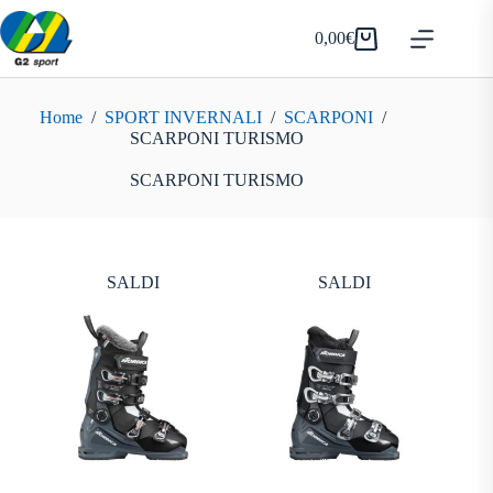
Salta
al
0,00
€
Carrello
contenuto
Home
/
SPORT INVERNALI
/
SCARPONI
/
SCARPONI TURISMO
SCARPONI TURISMO
SALDI
SALDI