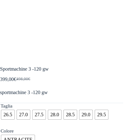
Sportmachine 3 -120 gw
399,00
€
498,00
€
Il
Il
prezzo
prezzo
sportmachine 3 -120 gw
originale
attuale
era:
è:
498,00€.
399,00€.
Taglia
26.5
27.0
27.5
28.0
28.5
29.0
29.5
Colore
ANTRACITE