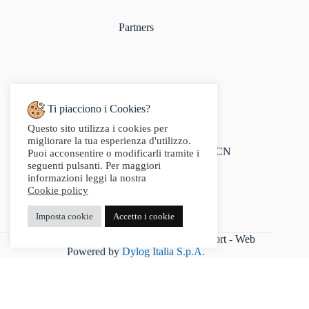
Partners
Ti piacciono i Cookies?
Questo sito utilizza i cookies per
Indirizzo:
migliorare la tua esperienza d'utilizzo.
Via Audisio, 26, 12042 Bra CN
Puoi acconsentire o modificarli tramite i
Telefono:
seguenti pulsanti. Per maggiori
0172 412 414
informazioni leggi la nostra
Email:
Cookie policy
info@g2sport.com
Fax:
Imposta cookie
Accetto i cookie
0172412414
P.IVA 03542250042 - Copyright 2025 G2Sport - Web
Powered by
Dylog Italia S.p.A.