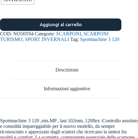
Aggiungi al carrello
COD:
NO50T04
Categorie:
SCARPONI
,
SCARPONI
TURISMO
,
SPORT INVERNALI
Tag:
Sportmachine 3 120
Descrizione
Informazioni aggiuntive
Sportmachine 3 120 ,mis.MP , last 102mm, 120flex :Controllo assoluto
e comodità impareggiabile per il nuovo modello, da sempre
riconosciuto e apprezzato dagli sciatori che ricercano la sintesi fra
qualità e comfort. La scarpetta, componente essenziale dello scarpone,