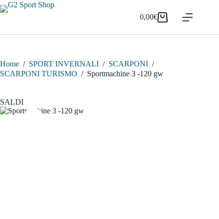
Salta
al
0,00
€
Carrello
contenuto
Home
/
SPORT INVERNALI
/
SCARPONI
/
SCARPONI TURISMO
/
Sportmachine 3 -120 gw
SALDI