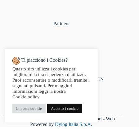
Partners
Ti piacciono i Cookies?
Questo sito utilizza i cookies per
Indirizzo:
migliorare la tua esperienza d'utilizzo.
Via Audisio, 26, 12042 Bra CN
Puoi acconsentire o modificarli tramite i
Telefono:
seguenti pulsanti. Per maggiori
0172 412 414
informazioni leggi la nostra
Email:
Cookie policy
info@g2sport.com
Fax:
Imposta cookie
Accetto i cookie
0172412414
P.IVA 03542250042 - Copyright 2025 G2Sport - Web
Powered by
Dylog Italia S.p.A.