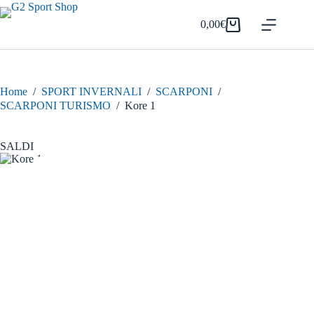
Salta
al
0,00
€
Carrello
contenuto
Home
/
SPORT INVERNALI
/
SCARPONI
/
SCARPONI TURISMO
/
Kore 1
SALDI