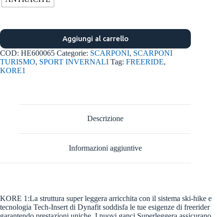
Aggiungi al carrello
COD:
HE600065
Categorie:
SCARPONI
,
SCARPONI
TURISMO
,
SPORT INVERNALI
Tag:
FREERIDE
,
KORE1
Descrizione
Informazioni aggiuntive
KORE 1:La struttura super leggera arricchita con il sistema ski-hike e
tecnologia Tech-Insert di Dynafit soddisfa le tue esigenze di freerider
garantendo prestazioni uniche. I nuovi ganci Superleggera assicurano