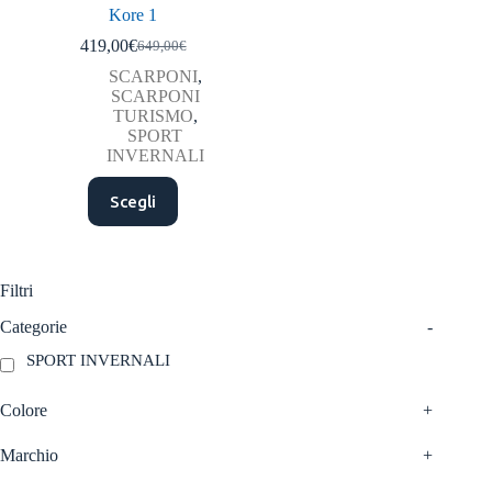
Kore 1
419,00
€
649,00
€
Il
Il
prezzo
prezzo
SCARPONI
,
originale
attuale
SCARPONI
era:
è:
TURISMO
,
649,00€.
419,00€.
SPORT
INVERNALI
Questo
Scegli
prodotto
ha
più
varianti.
Le
Filtri
opzioni
possono
Categorie
-
essere
SPORT INVERNALI
scelte
nella
pagina
Colore
+
del
prodotto
Marchio
+