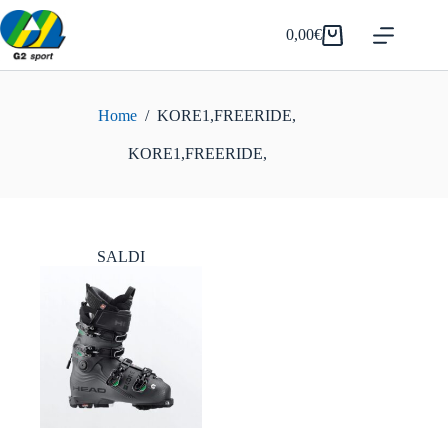
Salta
al
0,00
€
Carrello
contenuto
Home
/
KORE1,FREERIDE,
KORE1,FREERIDE,
SALDI