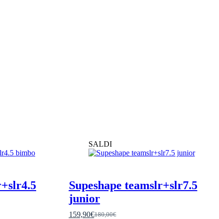
SALDI
+slr4.5
Supeshape teamslr+slr7.5
junior
159,90
€
180,00
€
Il
Il