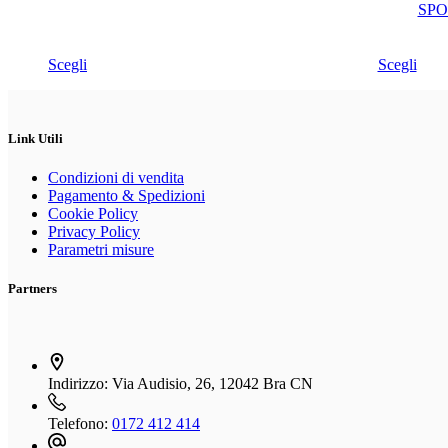
originale
attuale
ori
attu
SPO
era:
è:
era:
è:
136,00€.
99,00€.
220
139
Questo
Questo
Scegli
Scegli
prodotto
prodotto
ha
ha
più
più
varianti.
varianti.
Link Utili
Le
Le
opzioni
opzioni
Condizioni di vendita
possono
possono
Pagamento & Spedizioni
essere
essere
Cookie Policy
scelte
scelte
Privacy Policy
nella
nella
Parametri misure
pagina
pagina
del
del
Partners
prodotto
prodotto
Indirizzo:
Via Audisio, 26, 12042 Bra CN
Telefono:
0172 412 414