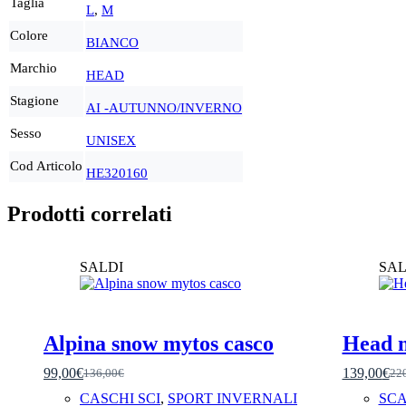
Taglia
L
,
M
Colore
BIANCO
Marchio
HEAD
Stagione
AI -AUTUNNO/INVERNO
Sesso
UNISEX
Cod Articolo
HE320160
Prodotti correlati
SALDI
SAL
Alpina snow mytos casco
Head n
99,00
€
139,00
€
136,00
€
22
Il
Il
Il
Il
prezzo
prezzo
pre
pre
CASCHI SCI
,
SPORT INVERNALI
SCA