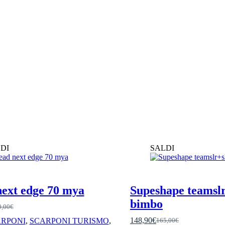
DI
SALDI
ext edge 70 mya
Supeshape teamslr
bimbo
0,00
€
zzo
zzo
148,90
€
RPONI
,
SCARPONI TURISMO
,
165,00
€
Il
Il