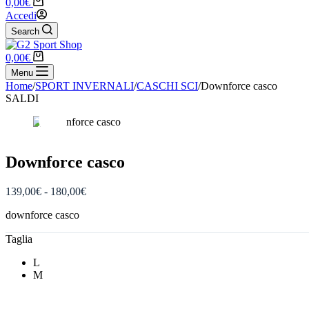
Carrello
0,00
€
Accedi
Search
Carrello
0,00
€
Menu
Home
/
SPORT INVERNALI
/
CASCHI SCI
/
Downforce casco
SALDI
Downforce casco
Fascia
139,00
€
-
180,00
€
di
downforce casco
prezzo:
da
Taglia
139,00€
a
L
180,00€
M