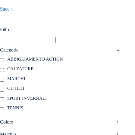
più
più
Succ
varianti.
varianti.
Le
Le
opzioni
opzioni
possono
possono
Filtri
essere
essere
scelte
scelte
nella
nella
pagina
pagina
Categorie
-
del
del
prodotto
prodotto
ABBIGLIAMENTO ACTION
CALZATURE
MARCHI
OUTLET
SPORT INVERNALI
TENNIS
Colore
+
Marchio
+