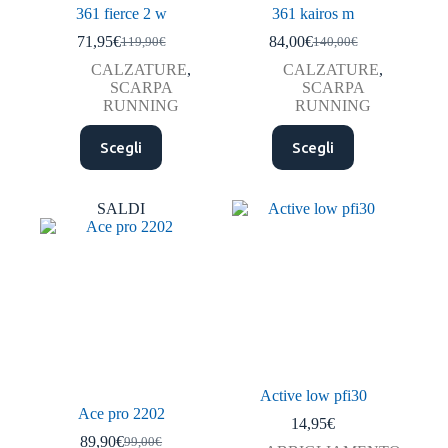
361 fierce 2 w
361 kairos m
71,95
€
84,00
€
119,90
€
140,00
€
Il
Il
Il
Il
prezzo
prezzo
prezzo
prezzo
CALZATURE
,
CALZATURE
,
originale
attuale
originale
attuale
SCARPA
SCARPA
era:
è:
era:
è:
RUNNING
RUNNING
119,90€.
71,95€.
140,00€.
84,00€.
Questo
Questo
Scegli
Scegli
prodotto
prodotto
ha
ha
più
più
varianti.
varianti.
SALDI
Le
Le
opzioni
opzioni
possono
possono
essere
essere
scelte
scelte
nella
nella
pagina
pagina
del
del
prodotto
prodotto
Active low pfi30
Ace pro 2202
14,95
€
89,90
€
99,00
€