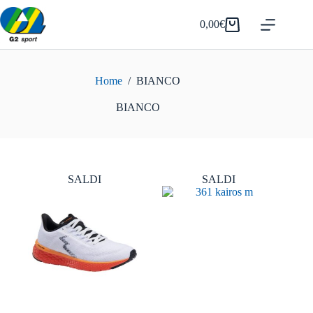
Salta
al
0,00
€
Carrello
contenuto
Home
/
BIANCO
BIANCO
SALDI
SALDI