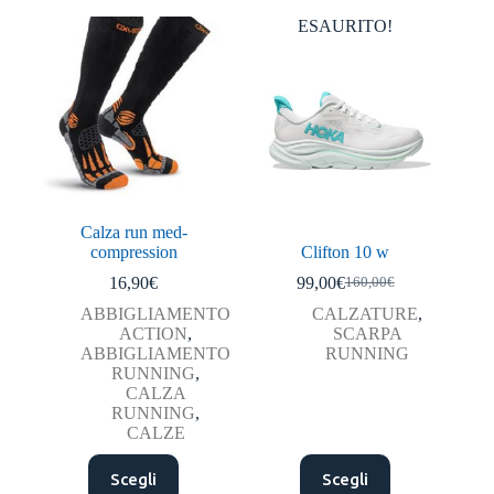
più
varianti.
ESAURITO!
Le
opzioni
possono
essere
scelte
nella
pagina
del
prodotto
Calza run med-
compression
Clifton 10 w
16,90
€
99,00
€
160,00
€
Il
Il
prezzo
prezzo
ABBIGLIAMENTO
CALZATURE
,
originale
attuale
ACTION
,
SCARPA
era:
è:
ABBIGLIAMENTO
RUNNING
160,00€.
99,00€.
RUNNING
,
CALZA
RUNNING
,
CALZE
Questo
Questo
Scegli
Scegli
prodotto
prodotto