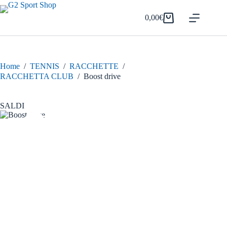
Salta
al
0,00
€
Carrello
contenuto
Home
/
TENNIS
/
RACCHETTE
/
RACCHETTA CLUB
/
Boost drive
SALDI