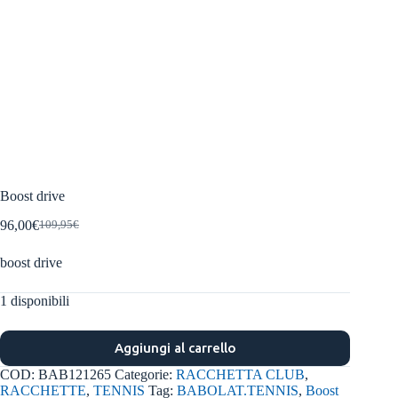
Boost drive
96,00
€
109,95
€
Il
Il
prezzo
prezzo
boost drive
originale
attuale
era:
è:
109,95€.
96,00€.
1 disponibili
Aggiungi al carrello
COD:
BAB121265
Categorie:
RACCHETTA CLUB
,
RACCHETTE
,
TENNIS
Tag:
BABOLAT.TENNIS
,
Boost