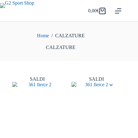
Salta
al
0,00
€
Carrello
contenuto
Home
/
CALZATURE
CALZATURE
SALDI
SALDI