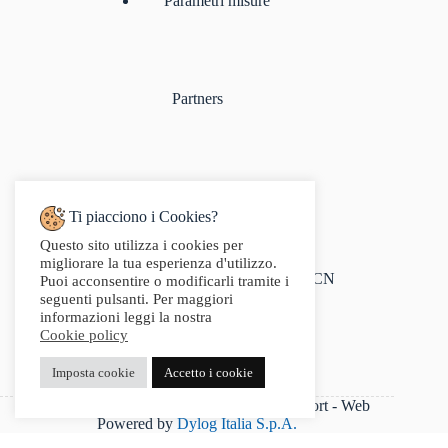
Parametri misure
Partners
Ti piacciono i Cookies?
Questo sito utilizza i cookies per
Indirizzo:
migliorare la tua esperienza d'utilizzo.
Via Audisio, 26, 12042 Bra CN
Puoi acconsentire o modificarli tramite i
Telefono:
seguenti pulsanti. Per maggiori
0172 412 414
informazioni leggi la nostra
Email:
Cookie policy
info@g2sport.com
Fax:
Imposta cookie
Accetto i cookie
0172412414
P.IVA 03542250042 - Copyright 2025 G2Sport - Web
Powered by
Dylog Italia S.p.A.