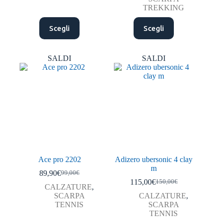
TREKKING
Questo
Questo
Scegli
Scegli
prodotto
prodotto
ha
ha
più
più
varianti.
varianti.
SALDI
SALDI
Le
Le
opzioni
opzioni
possono
possono
essere
essere
scelte
scelte
nella
nella
pagina
pagina
del
del
prodotto
prodotto
Ace pro 2202
Adizero ubersonic 4 clay
m
89,90
€
99,00
€
Il
Il
115,00
€
150,00
€
prezzo
prezzo
Il
Il
CALZATURE
,
originale
attuale
prezzo
prezzo
SCARPA
CALZATURE
,
era:
è:
originale
attuale
TENNIS
SCARPA
99,00€.
89,90€.
era:
è:
TENNIS