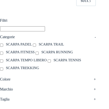
SUCC
possono
possono
essere
essere
scelte
scelte
nella
nella
Filtri
pagina
pagina
del
del
prodotto
prodotto
Categorie
-
SCARPA PADEL
SCARPA TRAIL
SCARPA FITNESS
SCARPA RUNNING
SCARPA TEMPO LIBERO
SCARPA TENNIS
SCARPA TREKKING
Colore
+
Marchio
+
Taglia
+