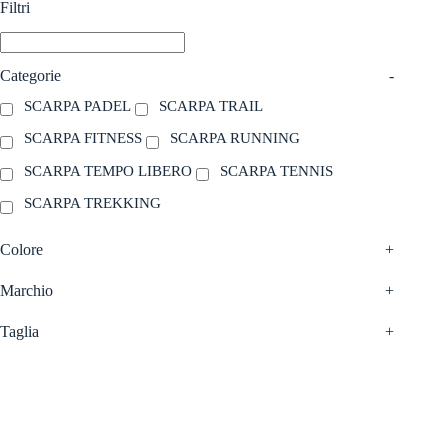
Filtri
essere
essere
scelte
scelte
nella
nella
pagina
pagina
Categorie
-
del
del
prodotto
prodotto
SCARPA PADEL
SCARPA TRAIL
SCARPA FITNESS
SCARPA RUNNING
SCARPA TEMPO LIBERO
SCARPA TENNIS
SCARPA TREKKING
Colore
+
Marchio
+
Taglia
+