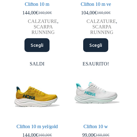
Clifton 10 m
Clifton 10 m ve
144,00
€
104,00
€
160,00
€
160,00
€
Il
Il
Il
Il
prezzo
prezzo
prezzo
prezzo
CALZATURE
,
CALZATURE
,
originale
attuale
originale
attuale
SCARPA
SCARPA
era:
è:
era:
è:
RUNNING
RUNNING
160,00€.
144,00€.
160,00€.
104,00€.
Questo
Questo
Scegli
Scegli
prodotto
prodotto
ha
ha
più
più
varianti.
varianti.
SALDI
ESAURITO!
Le
Le
opzioni
opzioni
possono
possono
essere
essere
scelte
scelte
nella
nella
pagina
pagina
del
del
prodotto
prodotto
Clifton 10 m yel/gold
Clifton 10 w
144,00
€
99,00
€
160,00
€
160,00
€