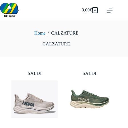
Salta
al
0,00
€
Carrello
contenuto
Home
/
CALZATURE
CALZATURE
SALDI
SALDI