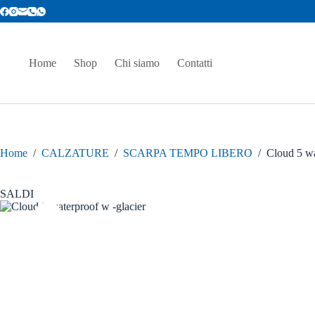
Salta
al
contenuto
Home
Shop
Chi siamo
Contatti
Home
/
CALZATURE
/
SCARPA TEMPO LIBERO
/
Cloud 5 wa
SALDI