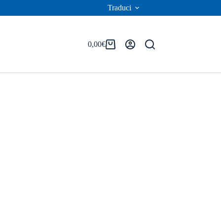
Traduci
0,00
€
Carrello