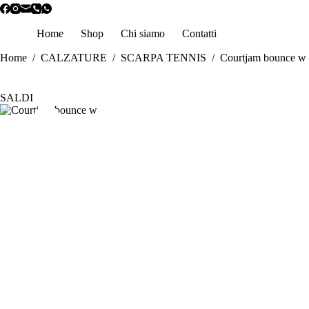
Salta
al
contenuto
Home
Shop
Chi siamo
Contatti
Home
/
CALZATURE
/
SCARPA TENNIS
/
Courtjam bounce w
SALDI