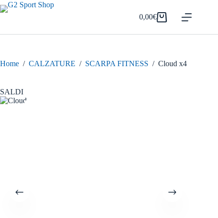
Salta
al
0,00
€
Carrello
contenuto
Home
/
CALZATURE
/
SCARPA FITNESS
/
Cloud x4
SALDI