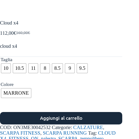
Cloud x4
112,00
€
160,00
€
Il
Il
prezzo
prezzo
cloud x4
originale
attuale
era:
è:
160,00€.
112,00€.
Taglia
10
10.5
11
8
8.5
9
9.5
Colore
MARRONE
Aggiungi al carrello
COD:
ON3ME30042532
Categorie:
CALZATURE
,
SCARPA FITNESS
,
SCARPA RUNNING
Tag:
CLOUD
X4
,
FITNESS
,
ON
,
palestra
,
SCARPA
,
tempolibero