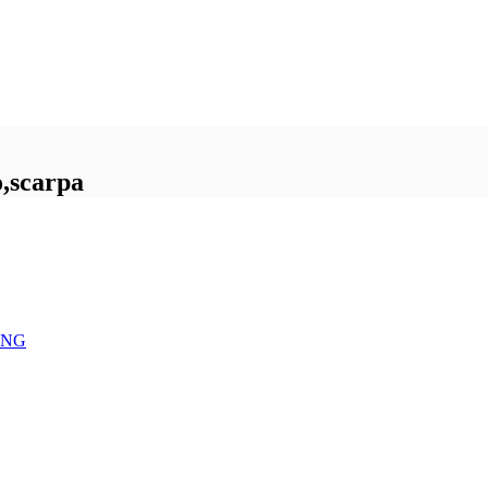
,scarpa
ING