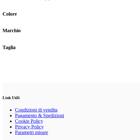
possono
essere
scelte
Colore
nella
pagina
del
Marchio
prodotto
Taglia
Link Utili
Condizioni di vendita
Pagamento & Spedizioni
Cookie Policy
Privacy Policy
Parametri misure