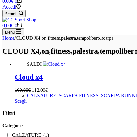
Carrello
0,00
€
0
Accedi
Search
Carrello
0,00
€
0
Menu
Home
/
CLOUD X4,on,fitness,palestra,tempolibero,scarpa
CLOUD X4,on,fitness,palestra,tempolibero
SALDI
Cloud x4
Il
Il
160,00
€
112,00
€
prezzo
prezzo
CALZATURE
,
SCARPA FITNESS
,
SCARPA RUNN
Questo
originale
attuale
Scegli
prodotto
era:
è:
ha
160,00€.
112,00€.
Filtri
più
varianti.
Categorie
Le
opzioni
CALZATURE
(1)