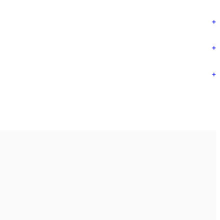
+
+
+