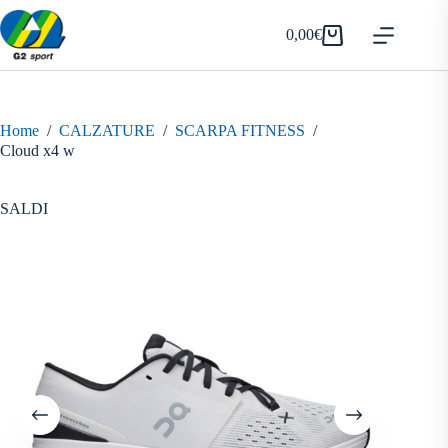
Salta
al
0,00
€
Carrello
contenuto
Home
/
CALZATURE
/
SCARPA FITNESS
/
Cloud x4 w
SALDI