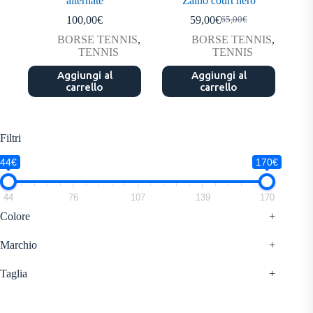
alternate
Zaino court hero
100,00
€
59,00
€
65,00
€
Il
Il
prezzo
prezzo
BORSE TENNIS
,
BORSE TENNIS
,
originale
attuale
TENNIS
TENNIS
era:
è:
Aggiungi al
Aggiungi al
65,00€.
59,00€.
carrello
carrello
Filtri
44€
170€
44
76
107
139
170
Colore
+
Marchio
+
Taglia
+