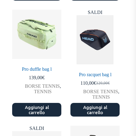
SALDI
Pro duffle bag l
Pro racquet bag l
139,00
€
110,00
€
120,00
€
Il
Il
BORSE TENNIS
,
prezzo
prezzo
TENNIS
BORSE TENNIS
,
originale
attuale
TENNIS
era:
è:
Aggiungi al
Aggiungi al
120,00€.
110,00€.
carrello
carrello
SALDI