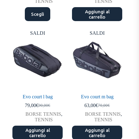
TENNIS
TENNIS
Questo
Aggiungi al
Scegli
prodotto
carrello
ha
più
varianti.
SALDI
SALDI
Le
opzioni
possono
essere
scelte
nella
pagina
del
prodotto
Evo court l bag
Evo court m bag
79,00
€
63,00
€
90,00
€
70,00
€
Il
Il
Il
Il
prezzo
prezzo
prezzo
prezzo
BORSE TENNIS
,
BORSE TENNIS
,
originale
attuale
originale
attuale
TENNIS
TENNIS
era:
è:
era:
è:
Aggiungi al
90,00€.
79,00€.
Aggiungi al
70,00€.
63,00€.
carrello
carrello