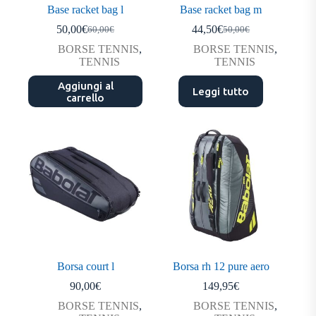
Base racket bag l
Base racket bag m
50,00
€
44,50
€
60,00
€
50,00
€
Il
Il
Il
Il
prezzo
prezzo
prezzo
prezzo
BORSE TENNIS
,
BORSE TENNIS
,
originale
attuale
originale
attuale
TENNIS
TENNIS
era:
è:
era:
è:
Aggiungi al
60,00€.
50,00€.
50,00€.
44,50€.
Leggi tutto
carrello
Borsa court l
Borsa rh 12 pure aero
90,00
€
149,95
€
BORSE TENNIS
,
BORSE TENNIS
,