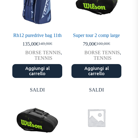
Rh12 puredrive bag 11th
Super tour 2 comp large
135,00
€
79,00
€
149,90
€
100,00
€
Il
Il
Il
Il
prezzo
prezzo
prezzo
prezzo
BORSE TENNIS
,
BORSE TENNIS
,
originale
attuale
originale
attuale
TENNIS
TENNIS
era:
è:
era:
è:
Aggiungi al
149,90€.
135,00€.
Aggiungi al
100,00€.
79,00€.
carrello
carrello
SALDI
SALDI