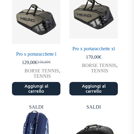
Pro x portaracchette xl
Pro x portaracchette l
170,00
€
129,00
€
150,00
€
Il
Il
BORSE TENNIS
,
prezzo
prezzo
BORSE TENNIS
,
TENNIS
originale
attuale
TENNIS
era:
è:
Aggiungi al
150,00€.
129,00€.
Aggiungi al
carrello
carrello
SALDI
SALDI