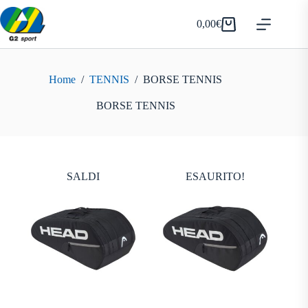
Salta
al
0,00
€
Carrello
contenuto
Home
/
TENNIS
/
BORSE TENNIS
BORSE TENNIS
SALDI
ESAURITO!