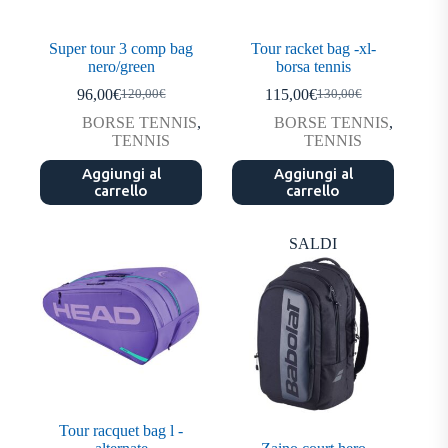
Super tour 3 comp bag
Tour racket bag -xl-
nero/green
borsa tennis
96,00
€
115,00
€
120,00
€
130,00
€
Il
Il
Il
Il
prezzo
prezzo
prezzo
prezzo
BORSE TENNIS
,
BORSE TENNIS
,
originale
attuale
originale
attuale
TENNIS
TENNIS
era:
è:
era:
è:
Aggiungi al
120,00€.
96,00€.
Aggiungi al
130,00€.
115,00€.
carrello
carrello
SALDI
Tour racquet bag l -