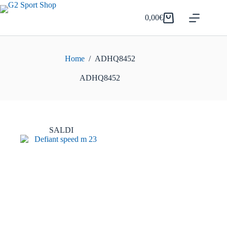
Salta
al
0,00
€
Carrello
contenuto
Home
/
ADHQ8452
ADHQ8452
SALDI