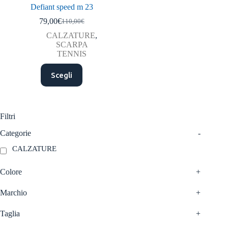
Defiant speed m 23
79,00
€
110,00
€
Il
Il
prezzo
prezzo
CALZATURE
,
originale
attuale
SCARPA
era:
è:
TENNIS
110,00€.
79,00€.
Questo
Scegli
prodotto
ha
più
varianti.
Le
Filtri
opzioni
possono
Categorie
-
essere
CALZATURE
scelte
nella
pagina
Colore
+
del
prodotto
Marchio
+
Taglia
+