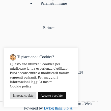
Parametri misure
Partners
Ti piacciono i Cookies?
Questo sito utilizza i cookies per
Indirizzo:
migliorare la tua esperienza d'utilizzo.
Via Audisio, 26, 12042 Bra CN
Puoi acconsentire o modificarli tramite i
Telefono:
seguenti pulsanti. Per maggiori
0172 412 414
informazioni leggi la nostra
Email:
Cookie policy
info@g2sport.com
Fax:
Imposta cookie
Accetto i cookie
0172412414
P.IVA 03542250042 - Copyright 2025 G2Sport - Web
Powered by
Dylog Italia S.p.A.