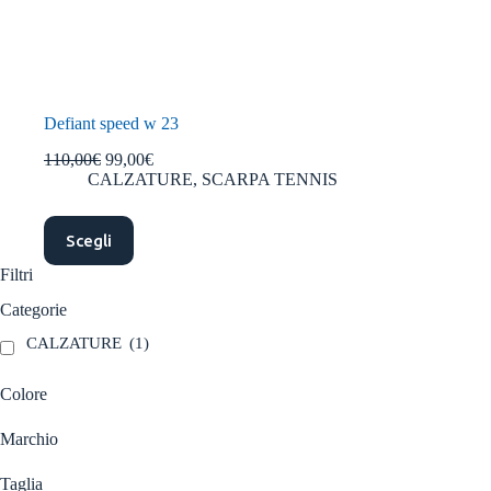
Defiant speed w 23
Il
Il
110,00
€
99,00
€
prezzo
prezzo
CALZATURE
,
SCARPA TENNIS
originale
attuale
era:
è:
Questo
110,00€.
99,00€.
Scegli
prodotto
ha
Filtri
più
varianti.
Categorie
Le
opzioni
CALZATURE
(1)
possono
essere
Colore
scelte
nella
Marchio
pagina
del
prodotto
Taglia