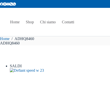
Salta
al
contenuto
Home
Shop
Chi siamo
Contatti
Home
/
ADHQ8460
ADHQ8460
SALDI