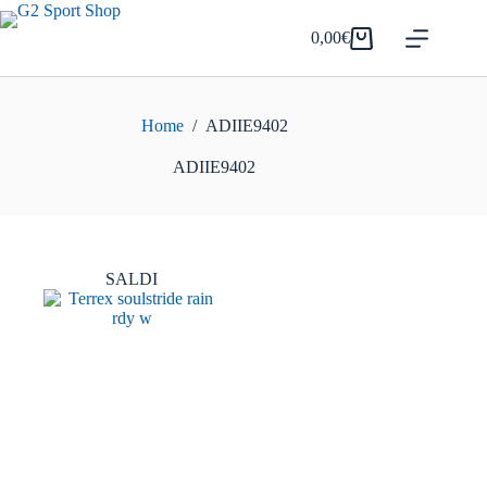
Salta
al
0,00
€
Carrello
contenuto
Home
/
ADIIE9402
ADIIE9402
SALDI