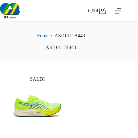
Salta
al
0,00
€
Carrello
contenuto
Home
/
ASI10111B443
ASI10111B443
SALDI