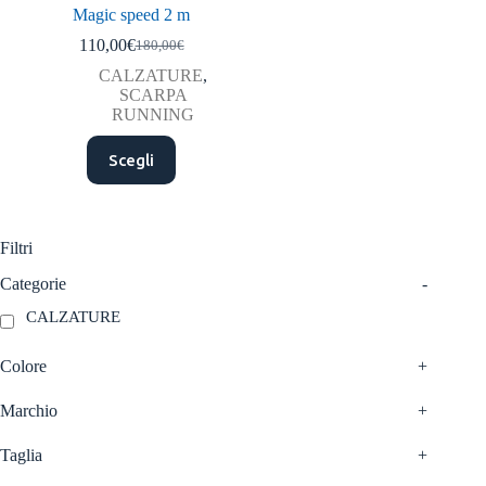
Magic speed 2 m
110,00
€
180,00
€
Il
Il
prezzo
prezzo
CALZATURE
,
originale
attuale
SCARPA
era:
è:
RUNNING
180,00€.
110,00€.
Questo
Scegli
prodotto
ha
più
varianti.
Le
Filtri
opzioni
possono
Categorie
-
essere
CALZATURE
scelte
nella
pagina
Colore
+
del
prodotto
Marchio
+
Taglia
+