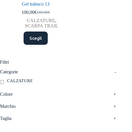
Gel trabuco 13
100,00
€
160,00
€
Il
Il
prezzo
prezzo
CALZATURE
,
originale
attuale
SCARPA TRAIL
era:
è:
Questo
160,00€.
100,00€.
Scegli
prodotto
ha
più
varianti.
Le
Filtri
opzioni
possono
Categorie
-
essere
CALZATURE
scelte
nella
pagina
Colore
+
del
prodotto
Marchio
+
Taglia
+