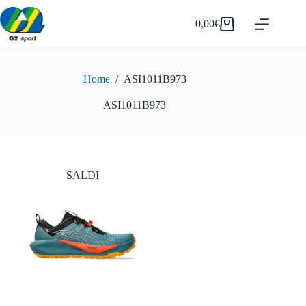
Salta
al
0,00
€
Carrello
contenuto
Home
/
ASI1011B973
ASI1011B973
SALDI