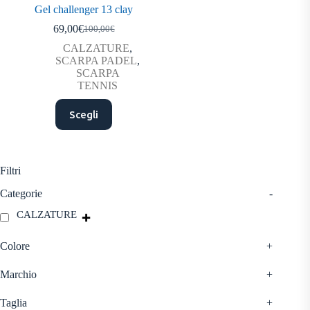
Gel challenger 13 clay
69,00
€
100,00
€
Il
Il
prezzo
prezzo
CALZATURE
,
originale
attuale
SCARPA PADEL
,
era:
è:
SCARPA
100,00€.
69,00€.
TENNIS
Questo
Scegli
prodotto
ha
più
varianti.
Le
Filtri
opzioni
possono
Categorie
-
essere
CALZATURE
scelte
nella
pagina
Colore
+
del
prodotto
Marchio
+
Taglia
+