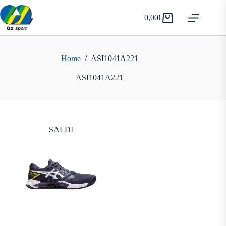
Salta
al
0,00
€
Carrello
contenuto
Home
/
ASI1041A221
ASI1041A221
SALDI