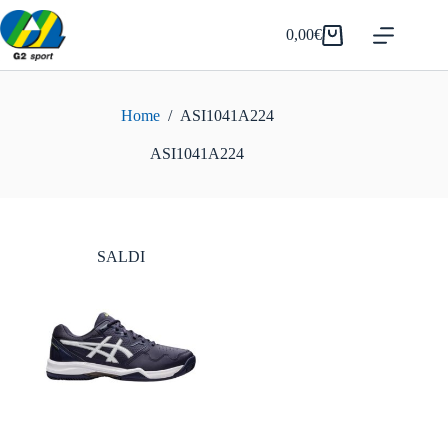
Salta
al
0,00
€
Carrello
contenuto
Home
/
ASI1041A224
ASI1041A224
SALDI