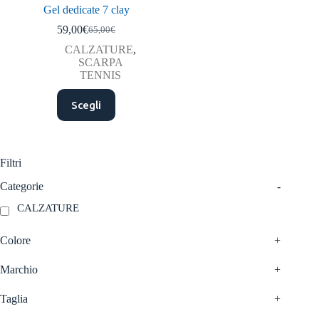
Gel dedicate 7 clay
59,00
€
65,00
€
Il
Il
prezzo
prezzo
CALZATURE
,
originale
attuale
SCARPA
era:
è:
TENNIS
65,00€.
59,00€.
Questo
Scegli
prodotto
ha
più
varianti.
Le
Filtri
opzioni
possono
Categorie
-
essere
CALZATURE
scelte
nella
pagina
Colore
+
del
prodotto
Marchio
+
Taglia
+