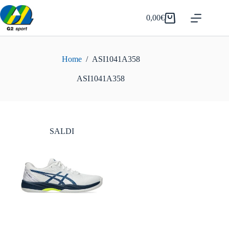
Salta
al
0,00
€
Carrello
contenuto
Home
/
ASI1041A358
ASI1041A358
SALDI