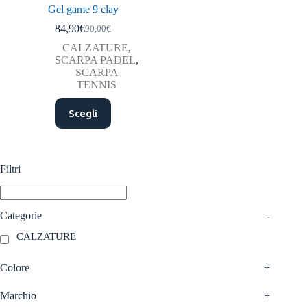
Gel game 9 clay
84,90
€
90,00
€
Il
Il
prezzo
prezzo
CALZATURE
,
originale
attuale
SCARPA PADEL
,
era:
è:
SCARPA
90,00€.
84,90€.
TENNIS
Questo
Scegli
prodotto
ha
più
varianti.
Le
Filtri
opzioni
possono
essere
scelte
Categorie
-
nella
CALZATURE
pagina
del
prodotto
Colore
+
Marchio
+