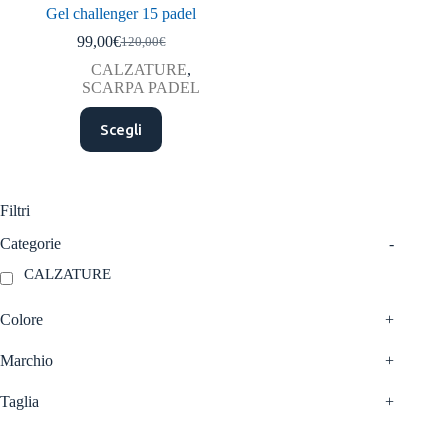
Gel challenger 15 padel
99,00
€
120,00
€
Il
Il
prezzo
prezzo
CALZATURE
,
originale
attuale
SCARPA PADEL
era:
è:
Questo
120,00€.
99,00€.
Scegli
prodotto
ha
più
varianti.
Le
Filtri
opzioni
possono
Categorie
-
essere
CALZATURE
scelte
nella
pagina
Colore
+
del
prodotto
Marchio
+
Taglia
+