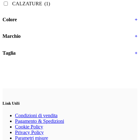
opzioni
CALZATURE
(1)
possono
essere
scelte
Colore
+
nella
pagina
del
Marchio
+
prodotto
Taglia
+
Link Utili
Condizioni di vendita
Pagamento & Spedizioni
Cookie Policy
Privacy Policy
Parametri misure