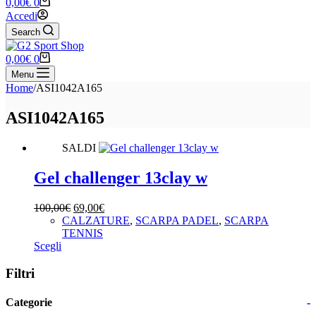
Carrello
0,00
€
0
Accedi
Search
Carrello
0,00
€
0
Menu
Home
/
ASI1042A165
ASI1042A165
SALDI
Gel challenger 13clay w
Il
Il
100,00
€
69,00
€
prezzo
prezzo
CALZATURE
,
SCARPA PADEL
,
SCARPA
originale
attuale
TENNIS
Questo
era:
è:
Scegli
prodotto
100,00€.
69,00€.
ha
Filtri
più
varianti.
Categorie
-
Le