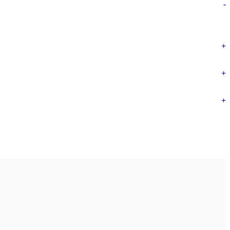
-
+
+
+