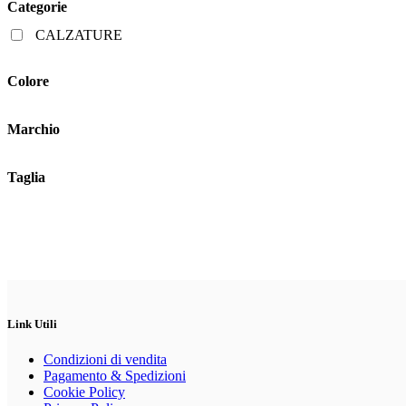
Categorie
possono
essere
CALZATURE
scelte
nella
pagina
Colore
del
prodotto
Marchio
Taglia
Link Utili
Condizioni di vendita
Pagamento & Spedizioni
Cookie Policy