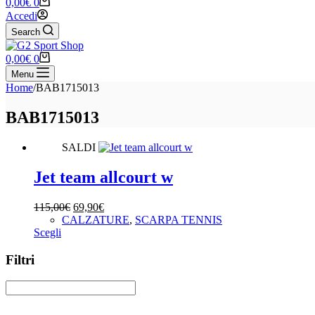
Carrello
0,00
€
0
Accedi
Search
Carrello
0,00
€
0
Menu
Home
/
BAB1715013
BAB1715013
SALDI
Jet team allcourt w
Il
Il
115,00
€
69,90
€
prezzo
prezzo
CALZATURE
,
SCARPA TENNIS
Questo
originale
attuale
Scegli
prodotto
era:
è:
ha
115,00€.
69,90€.
Filtri
più
varianti.
Le
opzioni