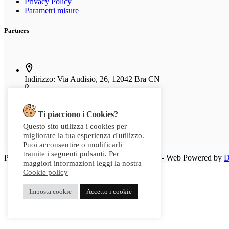
Privacy Policy
Parametri misure
Partners
Indirizzo:
Via Audisio, 26, 12042 Bra CN
Telefono:
0172 412 414
Ti piacciono i Cookies?
Email:
info@g2sport.com
Questo sito utilizza i cookies per
migliorare la tua esperienza d'utilizzo.
Fax:
0172412414
Puoi acconsentire o modificarli
tramite i seguenti pulsanti. Per
P.IVA 03542250042 - Copyright 2025 G2Sport - Web Powered by
D
maggiori informazioni leggi la nostra
Cookie policy
Imposta cookie
Accetto i cookie