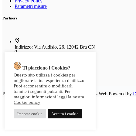
Privacy Policy
Parametri misure
Partners
Indirizzo:
Via Audisio, 26, 12042 Bra CN
Telefono:
0172 412 414
Ti piacciono i Cookies?
Email:
info@g2sport.com
Questo sito utilizza i cookies per
migliorare la tua esperienza d'utilizzo.
Fax:
0172412414
Puoi acconsentire o modificarli
tramite i seguenti pulsanti. Per
P.IVA 03542250042 - Copyright 2025 G2Sport - Web Powered by
D
maggiori informazioni leggi la nostra
Cookie policy
Imposta cookie
Accetto i cookie