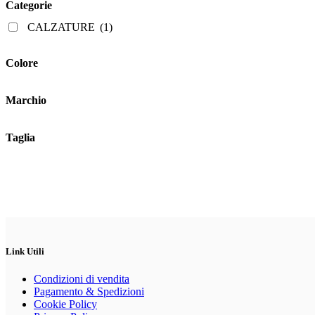
Categorie
possono
essere
CALZATURE
(1)
scelte
nella
pagina
Colore
del
prodotto
Marchio
Taglia
Link Utili
Condizioni di vendita
Pagamento & Spedizioni
Cookie Policy