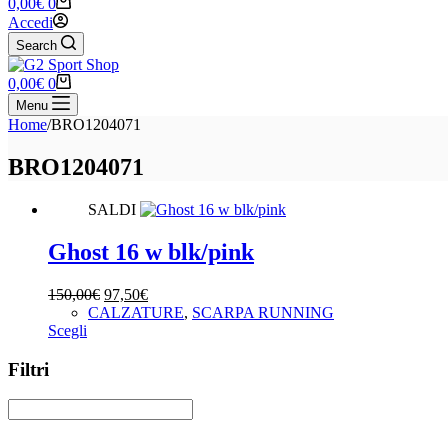
Carrello
0,00
€
0
Accedi
Search
Carrello
0,00
€
0
Menu
Home
/
BRO1204071
BRO1204071
SALDI
Ghost 16 w blk/pink
Il
Il
150,00
€
97,50
€
prezzo
prezzo
CALZATURE
,
SCARPA RUNNING
Questo
originale
attuale
Scegli
prodotto
era:
è:
ha
150,00€.
97,50€.
Filtri
più
varianti.
Le
opzioni