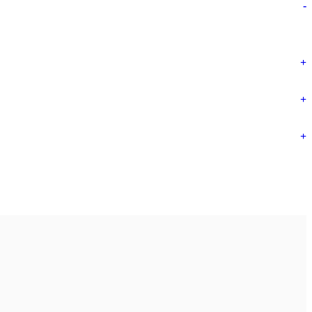
-
+
+
+