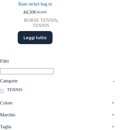
Base racket bag m
44,50
€
50,00
€
Il
Il
prezzo
prezzo
BORSE TENNIS
,
originale
attuale
TENNIS
era:
è:
50,00€.
44,50€.
Leggi tutto
Filtri
Categorie
-
TENNIS
Colore
+
Marchio
+
Taglia
+