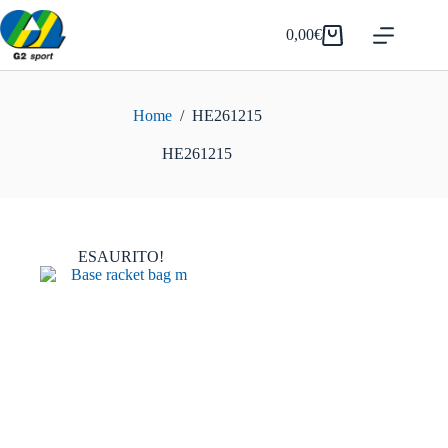
Salta
al
0,00
€
Carrello
contenuto
Home
/
HE261215
HE261215
ESAURITO!