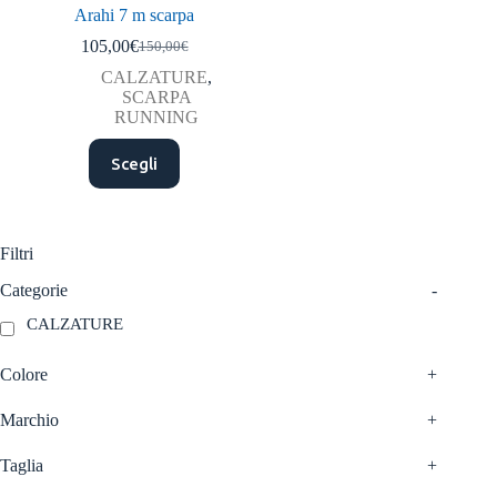
Arahi 7 m scarpa
105,00
€
150,00
€
Il
Il
prezzo
prezzo
CALZATURE
,
originale
attuale
SCARPA
era:
è:
RUNNING
150,00€.
105,00€.
Questo
Scegli
prodotto
ha
più
varianti.
Le
Filtri
opzioni
possono
Categorie
-
essere
CALZATURE
scelte
nella
pagina
Colore
+
del
prodotto
Marchio
+
Taglia
+