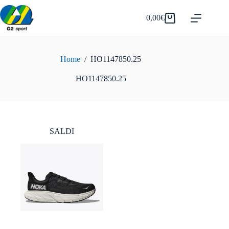
Salta
al
0,00
€
Carrello
contenuto
Home
/
HO1147850.25
HO1147850.25
SALDI