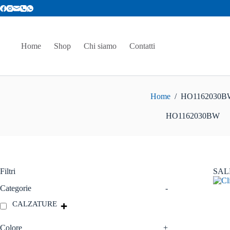
Salta
al
contenuto
Home
Shop
Chi siamo
Contatti
Home
/
HO1162030B
HO1162030BW
Filtri
SAL
Categorie
-
CALZATURE
Colore
+