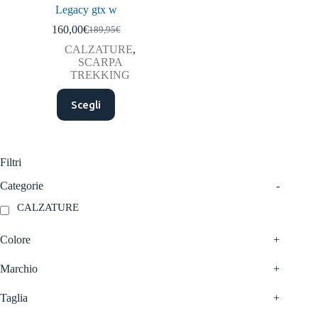
Legacy gtx w
160,00
€
189,95
€
Il
Il
prezzo
prezzo
CALZATURE
,
originale
attuale
SCARPA
era:
è:
TREKKING
189,95€.
160,00€.
Questo
Scegli
prodotto
ha
più
varianti.
Le
Filtri
opzioni
possono
Categorie
-
essere
CALZATURE
scelte
nella
pagina
Colore
+
del
prodotto
Marchio
+
Taglia
+