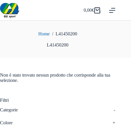
Salta
al
0,00
€
Carrello
contenuto
Home
/
L41450200
L41450200
Non è stato trovato nessun prodotto che corrisponde alla tua
selezione.
Filtri
Categorie
-
Colore
+