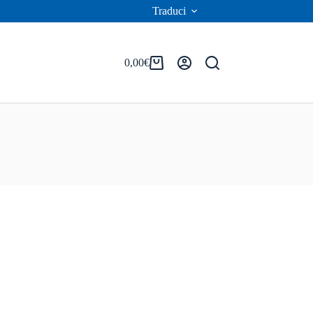
Traduci
0,00
€
Carrello