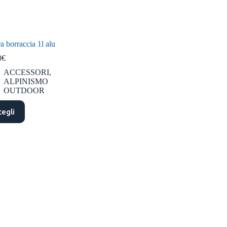
a borraccia 1l alu
0
€
ACCESSORI
,
ALPINISMO
OUTDOOR
to
cegli
tto
ti.
ni
ono
e
e
na
tto