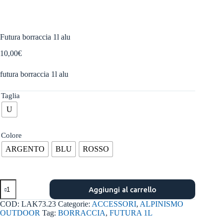
Futura borraccia 1l alu
10,00
€
futura borraccia 1l alu
Taglia
U
Colore
ARGENTO
BLU
ROSSO
Futura
Aggiungi al carrello
borraccia
1l
COD:
LAK73.23
Categorie:
ACCESSORI
,
ALPINISMO
alu
OUTDOOR
Tag:
BORRACCIA
,
FUTURA 1L
quantità