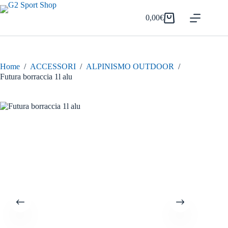
Salta
al
0,00
€
Carrello
contenuto
Home
/
ACCESSORI
/
ALPINISMO OUTDOOR
/
Futura borraccia 1l alu