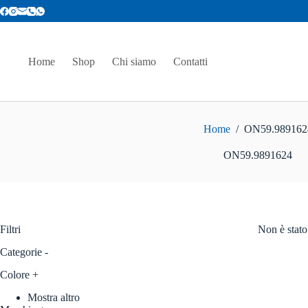
Salta
al
contenuto
Home
Shop
Chi siamo
Contatti
Home
/
ON59.989162
ON59.9891624
Filtri
Non è stato
Categorie
-
Colore
+
Mostra altro