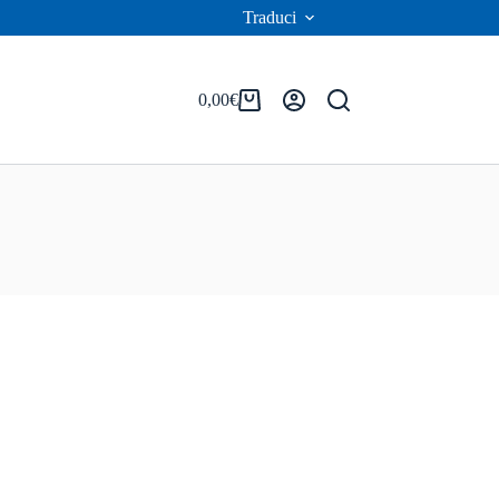
Traduci
0,00
€
Carrello