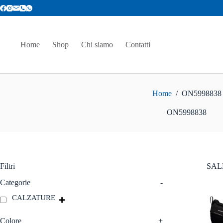
Salta
al
contenuto
Home
Shop
Chi siamo
Contatti
Home
/
ON5998838
ON5998838
Filtri
SAL
Categorie
-
CALZATURE
Colore
+