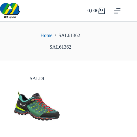
Salta
al
0,00
€
Carrello
contenuto
Home
/
SAL61362
SAL61362
SALDI