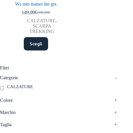
Ws mtn trainer lite gtx
149,00
€
160,00
€
Il
Il
prezzo
prezzo
CALZATURE
,
originale
attuale
SCARPA
era:
è:
TREKKING
160,00€.
149,00€.
Questo
Scegli
prodotto
ha
più
varianti.
Le
Filtri
opzioni
possono
Categorie
-
essere
CALZATURE
scelte
nella
pagina
Colore
+
del
prodotto
Marchio
+
Taglia
+