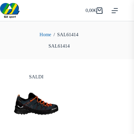
Salta
al
0,00
€
Carrello
contenuto
Home
/
SAL61414
SAL61414
SALDI