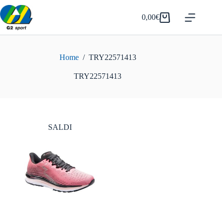
Salta
al
0,00
€
Carrello
contenuto
Home
/
TRY22571413
TRY22571413
SALDI