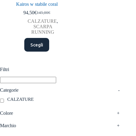
Kairos w stabile coral
94,50
€
145,00
€
Il
Il
prezzo
prezzo
CALZATURE
,
originale
attuale
SCARPA
era:
è:
RUNNING
145,00€.
94,50€.
Questo
Scegli
prodotto
ha
più
varianti.
Le
Filtri
opzioni
possono
essere
scelte
Categorie
-
nella
CALZATURE
pagina
del
prodotto
Colore
+
Marchio
+