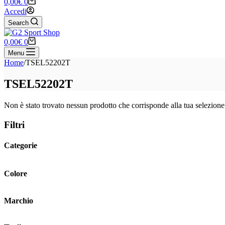
Carrello
0,00
€
0
Accedi
Search
Carrello
0,00
€
0
Menu
Home
/
TSEL52202T
TSEL52202T
Non è stato trovato nessun prodotto che corrisponde alla tua selezione
Filtri
Categorie
Colore
Marchio