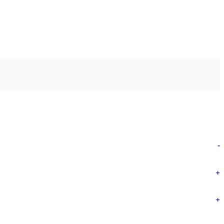
-
+
+